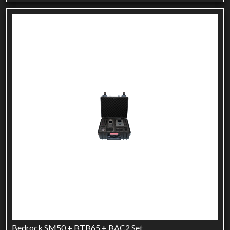
Bedrock SM50 + BTB65 + BAC2 Set