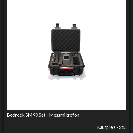
Bedrock SM90 Set - Messmikrofon
Kaufpreis / Stk.