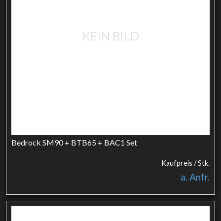
KEIN BILD
Bedrock SM90 + BTB65 + BAC1 Set
Kaufpreis / Stk.
a. Anfr.