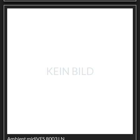
KEIN BILD
Ambient midiVES 8003 LN