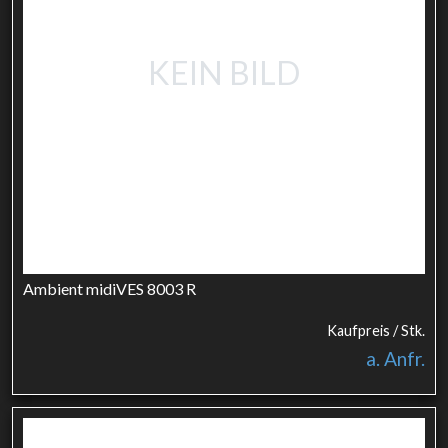
KEIN BILD
Ambient midiVES 8003 R
Kaufpreis / Stk.
a. Anfr.